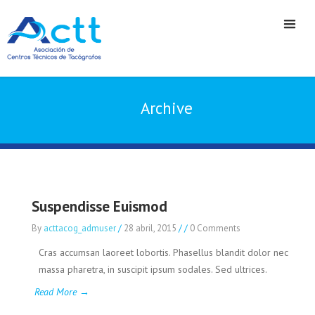
Archive
Suspendisse Euismod
By
acttacog_admuser
/
28 abril, 2015
/
/
0 Comments
Cras accumsan laoreet lobortis. Phasellus blandit dolor nec
massa pharetra, in suscipit ipsum sodales. Sed ultrices.
Read More →