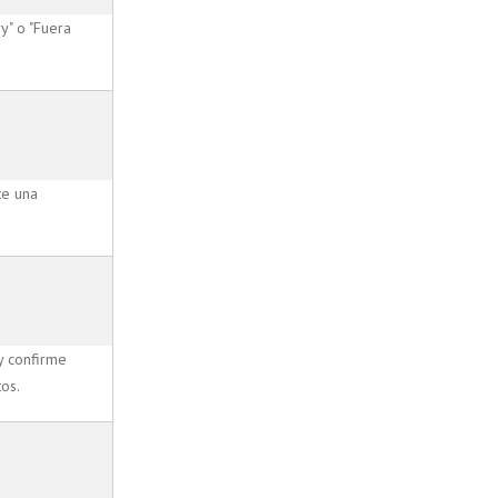
y" o "Fuera
te una
y confirme
os.