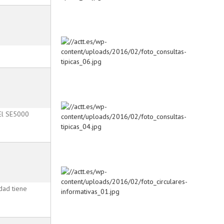
 El SE5000
dad tiene