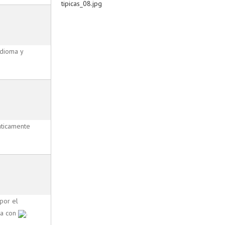
idioma y
áticamente
por el
la con
.