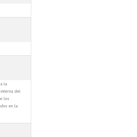
a la
 interna del
te los
ados en la