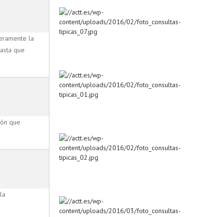
geramente la
hasta que
ión que
la