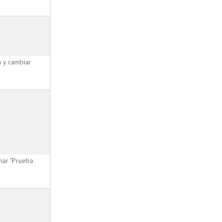
a y cambiar
nar "Prueba