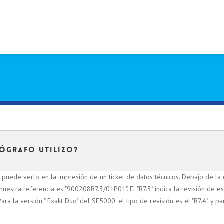
ógrafo utilizo?
 puede verlo en la impresión de un ticket de datos técnicos. Debajo de la 
uestra referencia es "900208R7.3/01P01". El "R7.3" indica la revisión de es
ra la versión " Exakt Duo" del SE5000, el tipo de revisión es el "R7.4", y pa